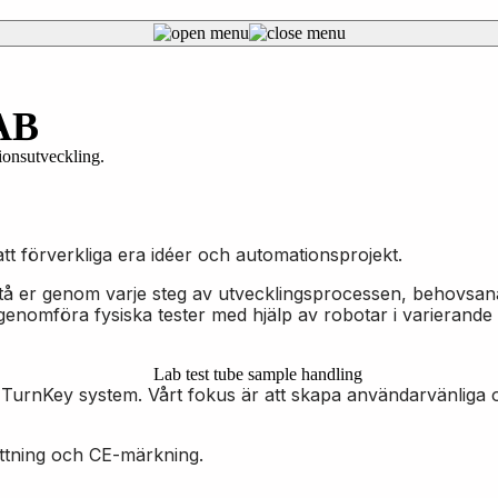
 AB
ionsutveckling.
att förverkliga era idéer och automationsprojekt.
å er genom varje steg av utvecklingsprocessen, behovsanal
 genomföra fysiska tester med hjälp av robotar i varierande 
TurnKey system. Vårt fokus är att skapa användarvänliga o
sättning och CE-märkning.