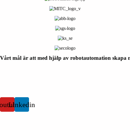
Vårt mål är att med hjälp av robotautomation skapa ny
outube
Linkedin